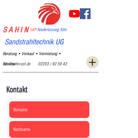
S A H I N
SAPI
Niederlassung
Köln
Sandstrahltechnik UG
Beratung • Verkauf • Vermietung •
Service
info@sahin-sst.de
02203 / 92 50 42
Kontakt